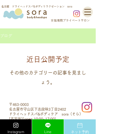
​名古屋 ドライヘッドスパ&ボディリラクゼーション sora
​女性専用プライベートサロン
ブログ
近日公開予定
その他のカテゴリーの記事を見まし
ょう。
〒463-0003
名古屋市守山区下志段味3丁目2402
ドライヘッドスパ&ボディケア sora（そら）
[不定休]
[open 10:00~17:00]
​<女性専用プライベートサロン>
<完全予約制>
Instagram
Line
ネット予約
TEL:
090-9175-2357