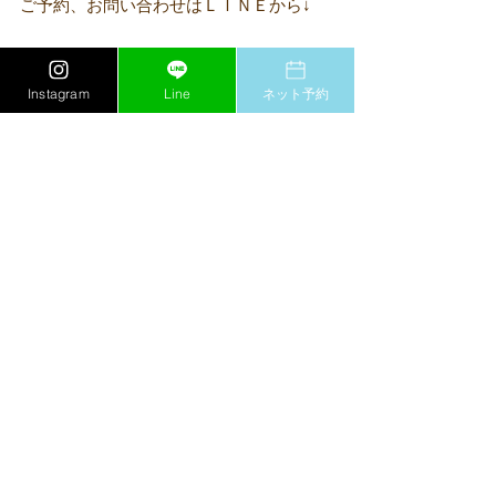
ご予約、お問い合わせはＬＩＮＥから↓
Instagram
Line
ネット予約
#尾張旭
#守山区
#ドライヘッドスパ
#名古屋
#肩こり
#女性専用
#春日井
#オイルトリートメント
#ヘッドマッサージ
#頭痛
＃もみほぐし
＃腰痛
＃不眠
＃慢性疲労
＃ストレス
すべて表示
最新記事