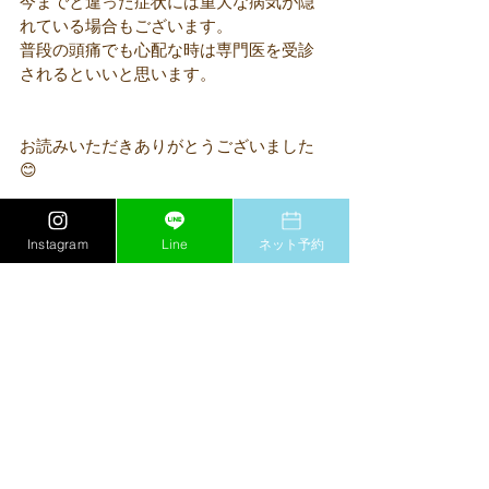
今までと違った症状には重大な病気が隠
れている場合もございます。
普段の頭痛でも心配な時は専門医を受診
されるといいと思います。
お読みいただきありがとうございました
😊
Instagram
Line
ネット予約
肩こり
ドライヘッドスパ
春日井
ヘッドマッサージ
頭痛
癒し
尾張旭
睡眠
頭のほぐし
ドライヘッドマッサージ
脳疲労
脳を癒す