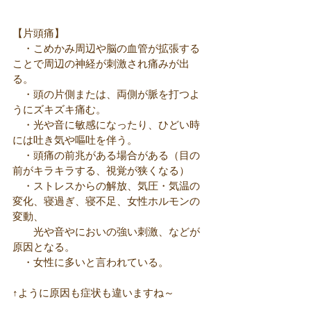
【片頭痛】
　・こめかみ周辺や脳の血管が拡張する
ことで周辺の神経が刺激され痛みが出
る。
　・頭の片側または、両側が脈を打つよ
うにズキズキ痛む。
　・光や音に敏感になったり、ひどい時
には吐き気や嘔吐を伴う。
　・頭痛の前兆がある場合がある（目の
前がキラキラする、視覚が狭くなる）
　・ストレスからの解放、気圧・気温の
変化、寝過ぎ、寝不足、女性ホルモンの
変動、
　　光や音やにおいの強い刺激、などが
原因となる。
　・女性に多いと言われている。
↑ように原因も症状も違いますね～