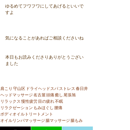
ゆるめてフワフワにしてあげるといいで
すよ
気になることがあればご相談くださいね
本日もお読みくださりありがとうござい
ました
肩こり
守山区
ドライヘッドスパ
ストレス
春日井
ヘッドマッサージ
名古屋
頭痛
癒し
尾張旭
リラックス
慢性疲労
目の疲れ
不眠
リラクゼーション
もみほぐし
腰痛
ボディオイルトリートメント
オイルリンパマッサージ
腸マッサージ
腸もみ