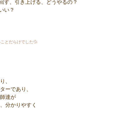
回す、引き上げる、どうやるの？
いい？
ことだらけでした💦
あり、
クターであり、
講師達が
い、分かりやすく