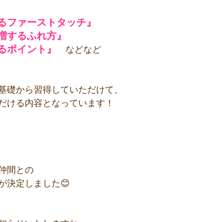
るファーストタッチ』
増するふれ方』　
るポイント』
　などなど 
基礎から習得していただけて、
だける内容となっています！
仲間との
が決定しました😊