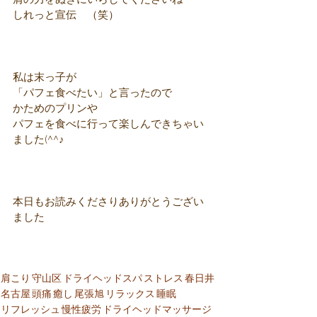
肩の力をぬきにいらしてくださいね
しれっと宣伝　（笑）
私は末っ子が
「パフェ食べたい」と言ったので
かためのプリンや
パフェを食べに行って楽しんできちゃい
ました(^^♪
本日もお読みくださりありがとうござい
ました
肩こり
守山区
ドライヘッドスパ
ストレス
春日井
名古屋
頭痛
癒し
尾張旭
リラックス
睡眠
リフレッシュ
慢性疲労
ドライヘッドマッサージ