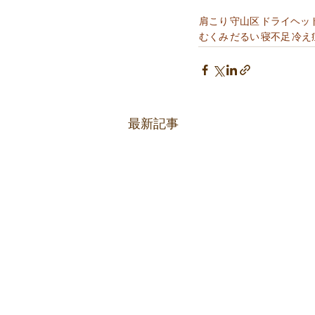
肩こり
守山区
ドライヘッ
むくみ
だるい
寝不足
冷え
最新記事