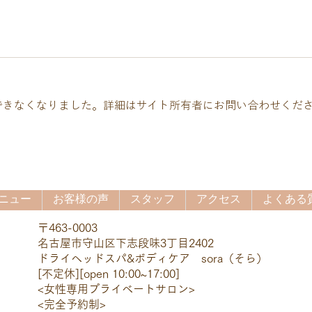
できなくなりました。詳細はサイト所有者にお問い合わせくだ
首・肩こりを軽くしたいなら
夏限
腕もほぐす
ドマ
ニュー
お客様の声
スタッフ
アクセス
よくある質
〒463-0003
名古屋市守山区下志段味3丁目2402
ドライヘッドスパ&ボディケア sora（そら）
[不定休]
[open 10:00~17:00]
​<女性専用プライベートサロン>
<完全予約制>