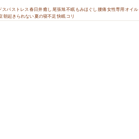
ドスパ
ストレス
春日井
癒し
尾張旭
不眠
もみほぐし
腰痛
女性専用
オイル
症
朝起きられない
夏の寝不足
快眠
コリ