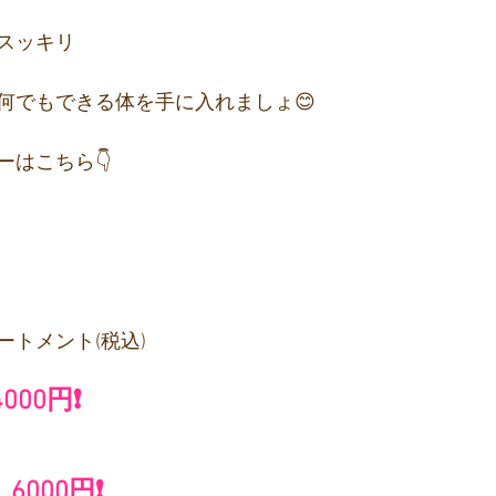
スッキリ
何でもできる体を手に入れましょ😊
はこちら👇️
トメント(税込)
4000円❗
6000円❗️
　