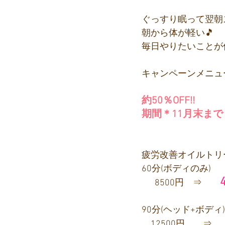
ぐっすり眠って翌朝
朝から体が軽い🎵
毎日やりたいことが
キャンペーンメニュー
約50％OFF!!
期間＊11月末まで
疲労改善オイルトリー
60分(ボディのみ)　
　  8500円　⇒　　
90分(ヘッド+ボディ)
　12500円　　⇒　