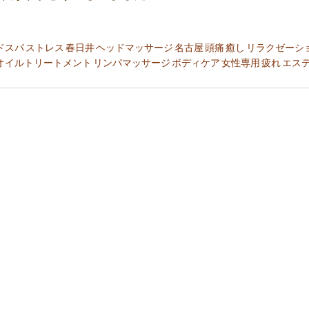
ドスパ
ストレス
春日井
ヘッドマッサージ
名古屋
頭痛
癒し
リラクゼーシ
オイルトリートメント
リンパマッサージ
ボディケア
女性専用
疲れ
エス