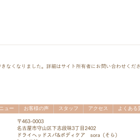
できなくなりました。詳細はサイト所有者にお問い合わせくだ
首・肩こりを軽くしたいなら
夏限
腕もほぐす
ドマ
ニュー
お客様の声
スタッフ
アクセス
よくある質
〒463-0003
名古屋市守山区下志段味3丁目2402
ドライヘッドスパ&ボディケア sora（そら）