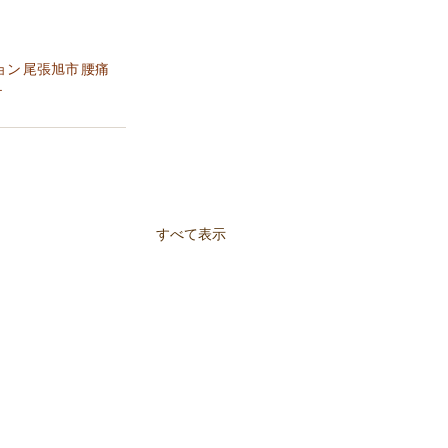
ョン
尾張旭市
腰痛
テ
すべて表示