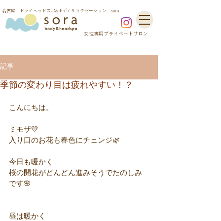
​名古屋 ドライヘッドスパ&ボディリラクゼーション sora
​女性専用プライベートサロン
記事
季節の変わり目は疲れやすい！？
こんにちは。
ミモザ💛
入り口のお花も春色にチェンジ🌿
今日も暖かく
桜の開花がどんどん進みそうでたのしみ
です🌸
昼は暖かく