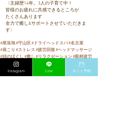
〈主婦歴14年。3人の子育て中！
皆様のお疲れに共感できるところが
たくさんあります
全力で癒し&サポートさせていただきま
す〉
#尾張旭
#守山区
#ドライヘッドスパ
#名古屋
#肩こり
#ストレス
#疲労回復
#ヘッドマッサージ
#頭のほぐし
#癒し
#リラクゼーション
#眼精疲労
#慢性疲労
#不眠
#リフレッシュ
#頭痛
#疲れにくい体
＃リラックス
#春日井＃
Instagram
Line
ネット予約
#脳休ヘッドマッサージⓇ
#季節の変わり目7
すべて表示
最新記事